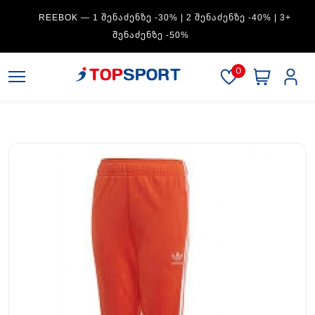
REEBOK — 1 ᲨᲔᲜᲐᲫᲔᲜᲖᲔ -30% | 2 ᲨᲔᲜᲐᲫᲔᲜᲖᲔ -40% | 3+
ᲨᲔᲜᲐᲫᲔᲜᲖᲔ -50%
0