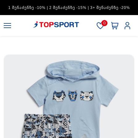
ADIDAS — 1 ᲨᲔᲜᲐᲫᲔᲜᲖᲔ -15% | 2 ᲨᲔᲜᲐᲫᲔᲜᲖᲔ -20% | 3+
ᲨᲔᲜᲐᲫᲔᲜᲖᲔ -30%
0