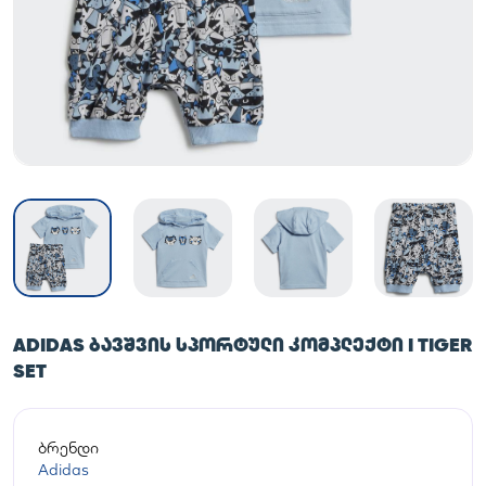
ADIDAS ᲑᲐᲕᲨᲕᲘᲡ ᲡᲞᲝᲠᲢᲣᲚᲘ ᲙᲝᲛᲞᲚᲔᲥᲢᲘ I TIGER
SET
ბრენდი
Adidas