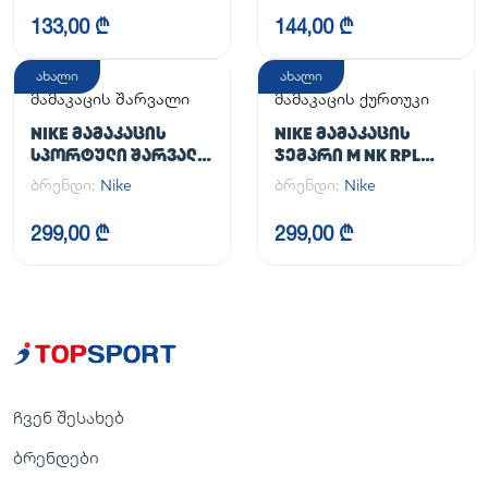
133,00 ₾
144,00 ₾
ახალი
ახალი
მამაკაცის შარვალი
მამაკაცის ქურთუკი
NIKE ᲛᲐᲛᲐᲙᲐᲪᲘᲡ
NIKE ᲛᲐᲛᲐᲙᲐᲪᲘᲡ
ᲡᲞᲝᲠᲢᲣᲚᲘ ᲨᲐᲠᲕᲐᲚᲘ
ᲯᲔᲛᲞᲠᲘ M NK RPL
M NK DF UNLIMITED
UNLIMITED JKT
ბრენდი:
Nike
ბრენდი:
Nike
PANT TPR
299,00 ₾
299,00 ₾
ჩვენ შესახებ
ბრენდები