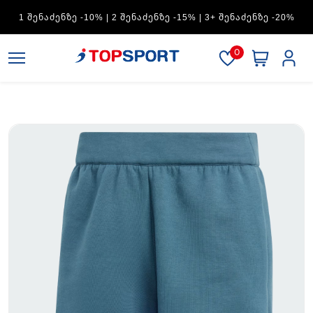
ADIDAS — 1 ᲨᲔᲜᲐᲫᲔᲜᲖᲔ -15% | 2 ᲨᲔᲜᲐᲫᲔᲜᲖᲔ -20% | 3+
ᲨᲔᲜᲐᲫᲔᲜᲖᲔ -30%
0