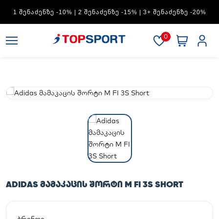
ADIDAS — 1 ᲨᲔᲜᲐᲫᲔᲜᲖᲔ -15% | 2 ᲨᲔᲜᲐᲫᲔᲜᲖᲔ -20% | 3+
ᲨᲔᲜᲐᲫᲔᲜᲖᲔ -30%
0
ADIDAS ᲛᲐᲛᲐᲙᲐᲪᲘᲡ ᲨᲝᲠᲢᲘ M FI 3S SHORT