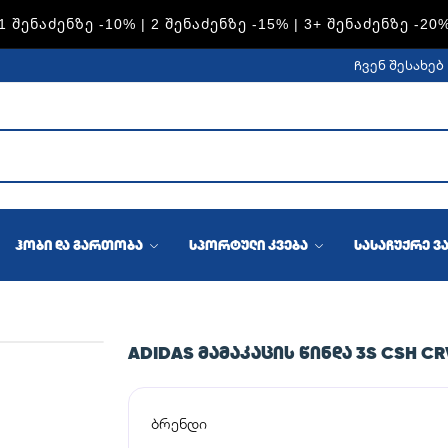
1 ᲨᲔᲜᲐᲫᲔᲜᲖᲔ -10% | 2 ᲨᲔᲜᲐᲫᲔᲜᲖᲔ -15% | 3+ ᲨᲔᲜᲐᲫᲔᲜᲖᲔ -20
ჩვენ შესახებ
ჰობი და გართობა
სპორტული კვება
სასაჩუქრე ვ
ADIDAS ᲛᲐᲛᲐᲙᲐᲪᲘᲡ ᲬᲘᲜᲓᲐ 3S CSH C
ბრენდი