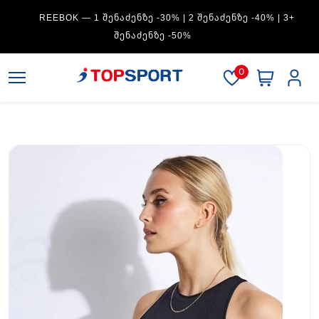
REEBOK — 1 ᲨᲔᲜᲐᲫᲔᲜᲖᲔ -30% | 2 ᲨᲔᲜᲐᲫᲔᲜᲖᲔ -40% | 3+
ᲨᲔᲜᲐᲫᲔᲜᲖᲔ -50%
0