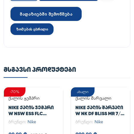
მაღაზიებში შემოწმება
ზომების ცხრილი
ᲛᲡᲒᲐᲕᲡᲘ ᲞᲠᲝᲓᲣᲥᲢᲔᲑᲘ
-70%
ახალი
ქალის ჯემპრი
ქალის შარვალი
NIKE ᲥᲐᲚᲘᲡ ᲯᲔᲛᲞᲠᲘ
NIKE ᲥᲐᲚᲘᲡ ᲨᲐᲠᲕᲐᲚᲘ
W NSW ESS FLC
W NK DF BLISS MR 7/8
HOODIE CLCTN RE
JOGGER
ბრენდი:
Nike
ბრენდი:
Nike