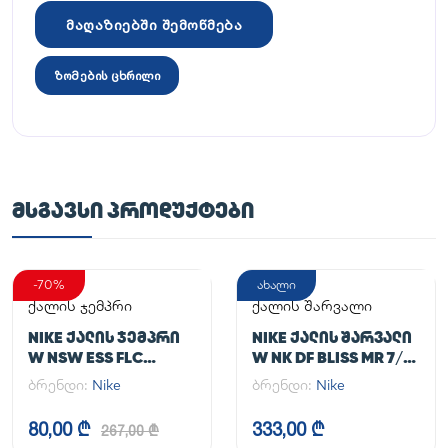
მაღაზიებში შემოწმება
ზომების ცხრილი
ᲛᲡᲒᲐᲕᲡᲘ ᲞᲠᲝᲓᲣᲥᲢᲔᲑᲘ
-70%
ახალი
ქალის ჯემპრი
ქალის შარვალი
NIKE ᲥᲐᲚᲘᲡ ᲯᲔᲛᲞᲠᲘ
NIKE ᲥᲐᲚᲘᲡ ᲨᲐᲠᲕᲐᲚᲘ
W NSW ESS FLC
W NK DF BLISS MR 7/8
HOODIE CLCTN RE
JOGGER
ბრენდი:
Nike
ბრენდი:
Nike
80,00 ₾
333,00 ₾
267,00 ₾