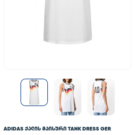
ADIDAS ᲥᲐᲚᲘᲡ ᲛᲐᲘᲡᲣᲠᲘ TANK DRESS GER