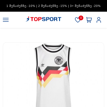
ADIDAS — 1 ᲨᲔᲜᲐᲫᲔᲜᲖᲔ -15% | 2 ᲨᲔᲜᲐᲫᲔᲜᲖᲔ -20% | 3+
ᲨᲔᲜᲐᲫᲔᲜᲖᲔ -30%
0