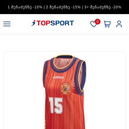
ADIDAS — 1 ᲨᲔᲜᲐᲫᲔᲜᲖᲔ -15% | 2 ᲨᲔᲜᲐᲫᲔᲜᲖᲔ -20% | 3+
ᲨᲔᲜᲐᲫᲔᲜᲖᲔ -30%
0