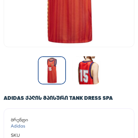
ADIDAS ᲥᲐᲚᲘᲡ ᲛᲐᲘᲡᲣᲠᲘ TANK DRESS SPA
ბრენდი
Adidas
SKU