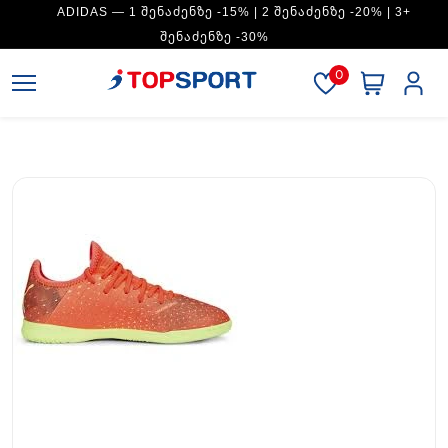
ADIDAS — 1 ᲨᲔᲜᲐᲫᲔᲜᲖᲔ -15% | 2 ᲨᲔᲜᲐᲫᲔᲜᲖᲔ -20% | 3+
ᲨᲔᲜᲐᲫᲔᲜᲖᲔ -30%
0