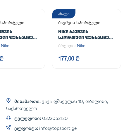
ახალი
ს სპორტული
ბავშვის სპორტული
მელი
ფეხსაცმელი
ᲕᲨᲕᲘᲡ
NIKE ᲑᲐᲕᲨᲕᲘᲡ
ᲣᲚᲘ ᲤᲔᲮᲡᲐᲪᲛᲔᲚᲘ
ᲡᲞᲝᲠᲢᲣᲚᲘ ᲤᲔᲮᲡᲐᲪᲛᲔᲚᲘ
 BOROUGH LOW
COURT BOROUGH LOW
:
Nike
ბრენდი:
Nike
 (GS)
RECRAFT (PS)
 ₾
177,00 ₾
მისამართი:
ვაჟა-ფშაველას 10, თბილისი,
საქართველო
ტელეფონი:
0322052120
ელფოსტა:
info@topsport.ge