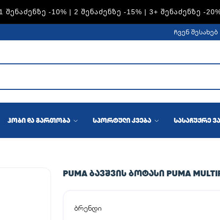
1 ᲨᲔᲜᲐᲫᲔᲜᲖᲔ -10% | 2 ᲨᲔᲜᲐᲫᲔᲜᲖᲔ -15% | 3+ ᲨᲔᲜᲐᲫᲔᲜᲖᲔ -20
ჩვენ შესახებ
ჰობი და გართობა
სპორტული კვება
სასაჩუქრე ვ
PUMA ᲑᲐᲕᲨᲕᲘᲡ ᲑᲝᲢᲐᲡᲘ PUMA MULTIFL
ბრენდი