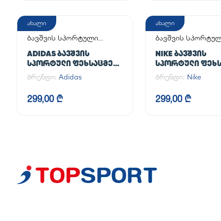
ახალი
ახალი
ბავშვის სპორტული
ბავშვის სპორტუ
ფეხსაცმელი
ფეხსაცმელი
ADIDAS ᲑᲐᲕᲨᲕᲘᲡ
NIKE ᲑᲐᲕᲨᲕᲘᲡ
ᲡᲞᲝᲠᲢᲣᲚᲘ ᲤᲔᲮᲡᲐᲪᲛᲔᲚᲘ
ᲡᲞᲝᲠᲢᲣᲚᲘ ᲤᲔᲮᲡ
SUPERSTAR II CF C
AIR FORCE 1 LE (G
ბრენდი:
Adidas
ბრენდი:
Nike
299,00 ₾
299,00 ₾