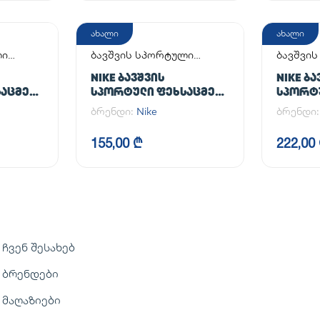
ახალი
ახალი
ლი
ბავშვის სპორტული
ბავშვი
ფეხსაცმელი
ფეხსაც
NIKE ᲑᲐᲕᲨᲕᲘᲡ
NIKE ᲑᲐ
ᲐᲪᲛᲔᲚᲘ
ᲡᲞᲝᲠᲢᲣᲚᲘ ᲤᲔᲮᲡᲐᲪᲛᲔᲚᲘ
ᲡᲞᲝᲠᲢ
S)
NIKE OMNI MULTI-COURT
COURT
ბრენდი:
Nike
ბრენდი
(PS)
RECRAFT
155,00 ₾
222,00
ჩვენ შესახებ
ბრენდები
მაღაზიები