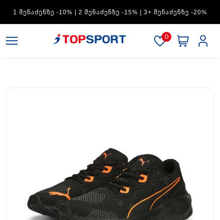
ADIDAS — 1 ᲨᲔᲜᲐᲫᲔᲜᲖᲔ -15% | 2 ᲨᲔᲜᲐᲫᲔᲜᲖᲔ -20% | 3+
ᲨᲔᲜᲐᲫᲔᲜᲖᲔ -30%
0