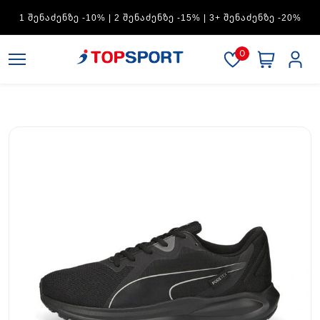
ADIDAS — 1 ᲨᲔᲜᲐᲫᲔᲜᲖᲔ -15% | 2 ᲨᲔᲜᲐᲫᲔᲜᲖᲔ -20% | 3+
ᲨᲔᲜᲐᲫᲔᲜᲖᲔ -30%
0