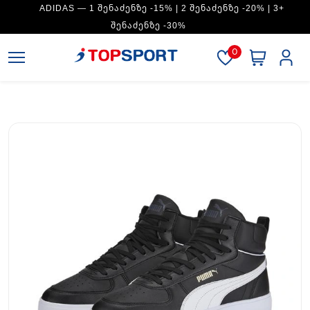
ADIDAS — 1 ᲨᲔᲜᲐᲫᲔᲜᲖᲔ -15% | 2 ᲨᲔᲜᲐᲫᲔᲜᲖᲔ -20% | 3+
ᲨᲔᲜᲐᲫᲔᲜᲖᲔ -30%
0