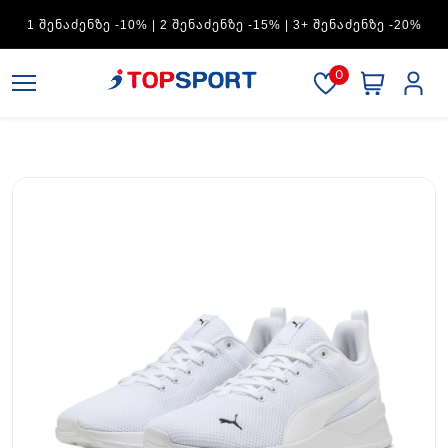
ADIDAS — 1 ᲨᲔᲜᲐᲫᲔᲜᲖᲔ -15% | 2 ᲨᲔᲜᲐᲫᲔᲜᲖᲔ -20% | 3+
ᲨᲔᲜᲐᲫᲔᲜᲖᲔ -30%
0