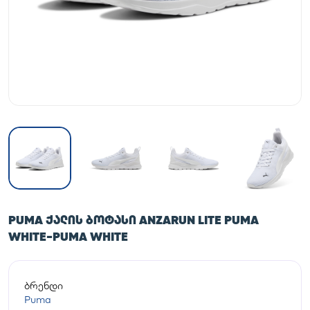
PUMA ᲥᲐᲚᲘᲡ ᲑᲝᲢᲐᲡᲘ ANZARUN LITE PUMA
WHITE-PUMA WHITE
ბრენდი
Puma