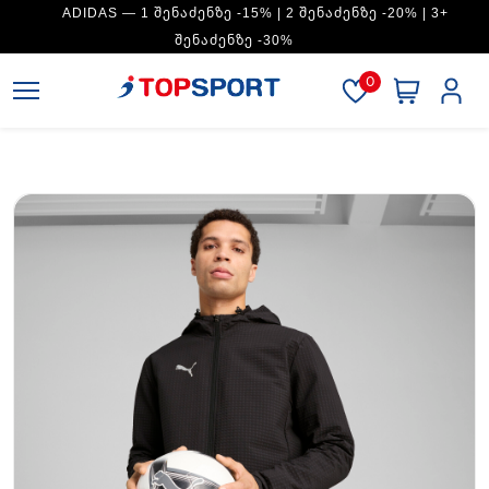
ADIDAS — 1 ᲨᲔᲜᲐᲫᲔᲜᲖᲔ -15% | 2 ᲨᲔᲜᲐᲫᲔᲜᲖᲔ -20% | 3+
ᲨᲔᲜᲐᲫᲔᲜᲖᲔ -30%
0