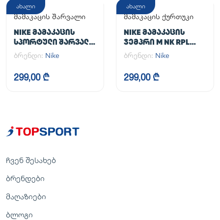
ახალი
ახალი
მამაკაცის შარვალი
მამაკაცის ქურთუკი
NIKE ᲛᲐᲛᲐᲙᲐᲪᲘᲡ
NIKE ᲛᲐᲛᲐᲙᲐᲪᲘᲡ
ᲡᲞᲝᲠᲢᲣᲚᲘ ᲨᲐᲠᲕᲐᲚᲘ
ᲯᲔᲛᲞᲠᲘ M NK RPL
M NK DF UNLIMITED
UNLIMITED JKT
ბრენდი:
Nike
ბრენდი:
Nike
PANT TPR
299,00 ₾
299,00 ₾
ჩვენ შესახებ
ბრენდები
მაღაზიები
ბლოგი