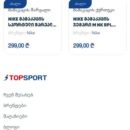
ახალი
ახალი
მამაკაცის შარვალი
მამაკაცის ქურთუკი
NIKE ᲛᲐᲛᲐᲙᲐᲪᲘᲡ
NIKE ᲛᲐᲛᲐᲙᲐᲪᲘᲡ
ᲡᲞᲝᲠᲢᲣᲚᲘ ᲨᲐᲠᲕᲐᲚᲘ
ᲯᲔᲛᲞᲠᲘ M NK RPL
M NK DF UNLIMITED
UNLIMITED JKT
ბრენდი:
Nike
ბრენდი:
Nike
PANT TPR
299,00 ₾
299,00 ₾
ჩვენ შესახებ
ბრენდები
მაღაზიები
ბლოგი