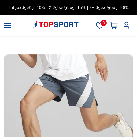
ADIDAS — 1 ᲨᲔᲜᲐᲫᲔᲜᲖᲔ -15% | 2 ᲨᲔᲜᲐᲫᲔᲜᲖᲔ -20% | 3+
ᲨᲔᲜᲐᲫᲔᲜᲖᲔ -30%
0