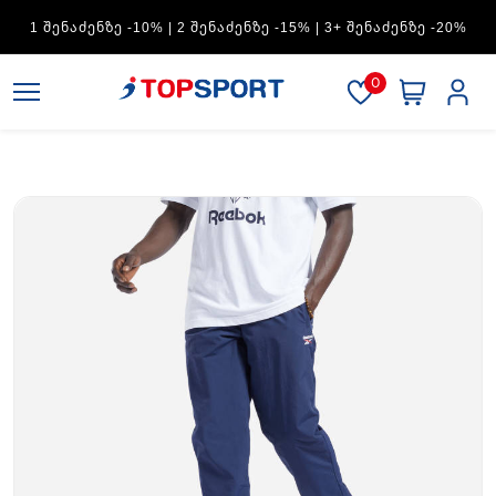
ADIDAS — 1 ᲨᲔᲜᲐᲫᲔᲜᲖᲔ -15% | 2 ᲨᲔᲜᲐᲫᲔᲜᲖᲔ -20% | 3+
ᲨᲔᲜᲐᲫᲔᲜᲖᲔ -30%
0