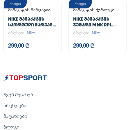
ახალი
ახალი
მამაკაცის შარვალი
მამაკაცის ქურთუკი
NIKE ᲛᲐᲛᲐᲙᲐᲪᲘᲡ
NIKE ᲛᲐᲛᲐᲙᲐᲪᲘᲡ
ᲡᲞᲝᲠᲢᲣᲚᲘ ᲨᲐᲠᲕᲐᲚᲘ
ᲯᲔᲛᲞᲠᲘ M NK RPL
M NK DF UNLIMITED
UNLIMITED JKT
ბრენდი:
Nike
ბრენდი:
Nike
PANT TPR
299,00 ₾
299,00 ₾
ჩვენ შესახებ
ბრენდები
მაღაზიები
ბლოგი