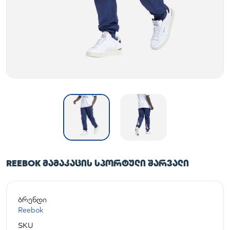
REEBOK ᲛᲐᲛᲐᲙᲐᲪᲘᲡ ᲡᲞᲝᲠᲢᲣᲚᲘ ᲨᲐᲠᲕᲐᲚᲘ
ბრენდი
Reebok
SKU