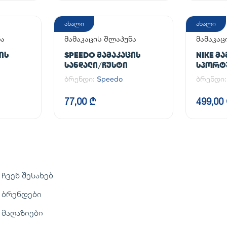
ახალი
ახალი
ნა
მამაკაცის შლაპუნა
მამაკა
ფეხსაც
ᲘᲡ
SPEEDO ᲛᲐᲛᲐᲙᲐᲪᲘᲡ
NIKE Მ
ᲡᲐᲜᲓᲐᲚᲘ/ᲩᲣᲡᲢᲘ
ᲡᲞᲝᲠᲢ
AIR FOR
ბრენდი:
Speedo
ბრენდი
77,00 ₾
499,00
ჩვენ შესახებ
ბრენდები
მაღაზიები