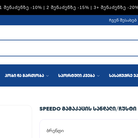
1 ᲨᲔᲜᲐᲫᲔᲜᲖᲔ -10% | 2 ᲨᲔᲜᲐᲫᲔᲜᲖᲔ -15% | 3+ ᲨᲔᲜᲐᲫᲔᲜᲖᲔ -20
ჩვენ შესახებ
ჰობი და გართობა
სპორტული კვება
სასაჩუქრე ვ
SPEEDO ᲛᲐᲛᲐᲙᲐᲪᲘᲡ ᲡᲐᲜᲓᲐᲚᲘ/ᲩᲣᲡᲢᲘ
ბრენდი