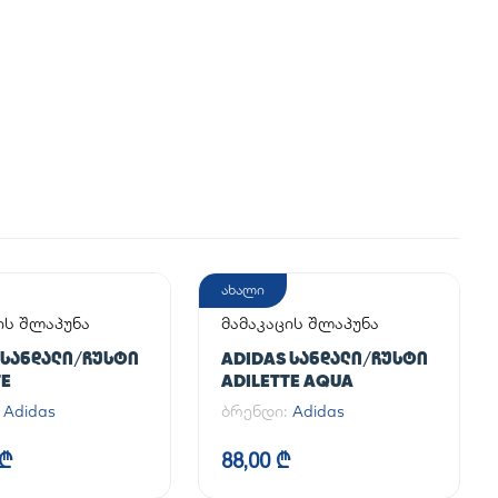
ახალი
ის შლაპუნა
მამაკაცის შლაპუნა
 ᲡᲐᲜᲓᲐᲚᲘ/ᲩᲣᲡᲢᲘ
ADIDAS ᲡᲐᲜᲓᲐᲚᲘ/ᲩᲣᲡᲢᲘ
TE
ADILETTE AQUA
:
Adidas
ბრენდი:
Adidas
 ₾
88,00 ₾