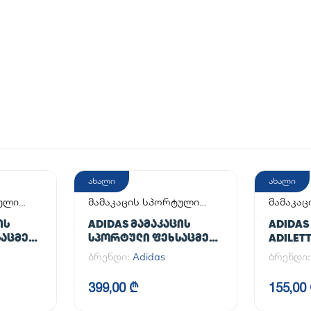
ახალი
ახალი
ტული
მამაკაცის სპორტული
მამაკაც
ფეხსაცმელი
ᲘᲡ
ADIDAS ᲛᲐᲛᲐᲙᲐᲪᲘᲡ
ADIDAS
ᲐᲪᲛᲔᲚᲘ
ᲡᲞᲝᲠᲢᲣᲚᲘ ᲤᲔᲮᲡᲐᲪᲛᲔᲚᲘ
ADILET
AL
HANDBALL SPEZIAL
ბრენდი:
Adidas
ბრენდი
399,00 ₾
155,00