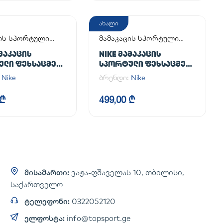
ახალი
ცის სპორტული
მამაკაცის სპორტული
მელი
ფეხსაცმელი
ᲐᲛᲐᲙᲐᲪᲘᲡ
NIKE ᲛᲐᲛᲐᲙᲐᲪᲘᲡ
ᲣᲚᲘ ᲤᲔᲮᲡᲐᲪᲛᲔᲚᲘ
ᲡᲞᲝᲠᲢᲣᲚᲘ ᲤᲔᲮᲡᲐᲪᲛᲔᲚᲘ
CE 1 '07
AIR FORCE 1 '07
:
Nike
ბრენდი:
Nike
 ₾
499,00 ₾
მისამართი:
ვაჟა-ფშაველას 10, თბილისი,
საქართველო
ტელეფონი:
0322052120
ელფოსტა:
info@topsport.ge