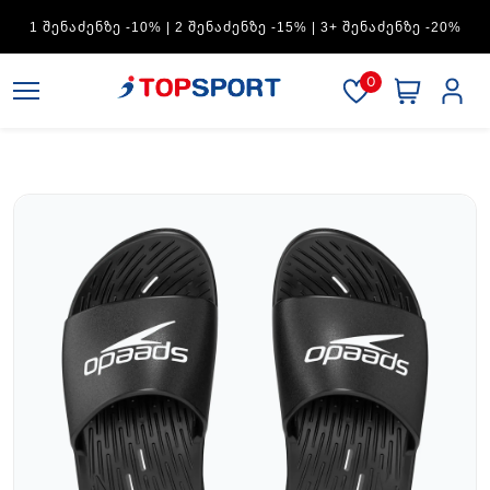
ADIDAS — 1 ᲨᲔᲜᲐᲫᲔᲜᲖᲔ -15% | 2 ᲨᲔᲜᲐᲫᲔᲜᲖᲔ -20% | 3+
ᲨᲔᲜᲐᲫᲔᲜᲖᲔ -30%
0