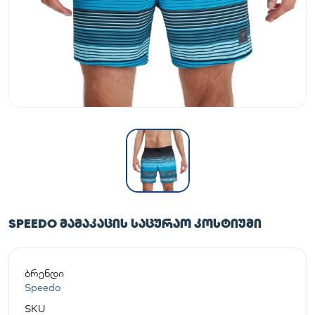
SPEEDO ᲛᲐᲛᲐᲙᲐᲪᲘᲡ ᲡᲐᲪᲣᲠᲐᲝ ᲙᲝᲡᲢᲘᲣᲛᲘ
ბრენდი
Speedo
SKU