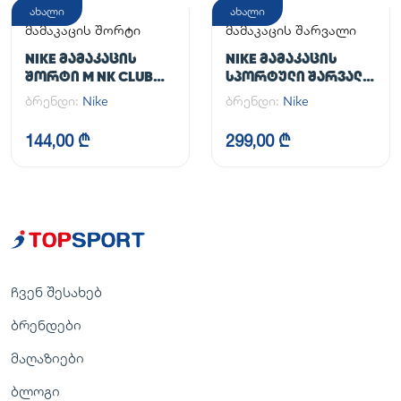
ახალი
ახალი
მამაკაცის შორტი
მამაკაცის შარვალი
NIKE ᲛᲐᲛᲐᲙᲐᲪᲘᲡ
NIKE ᲛᲐᲛᲐᲙᲐᲪᲘᲡ
ᲨᲝᲠᲢᲘ M NK CLUB
ᲡᲞᲝᲠᲢᲣᲚᲘ ᲨᲐᲠᲕᲐᲚᲘ
FLOW SHORT
M NK DF UNLIMITED
ბრენდი:
Nike
ბრენდი:
Nike
PANT TPR
144,00 ₾
299,00 ₾
ჩვენ შესახებ
ბრენდები
მაღაზიები
ბლოგი