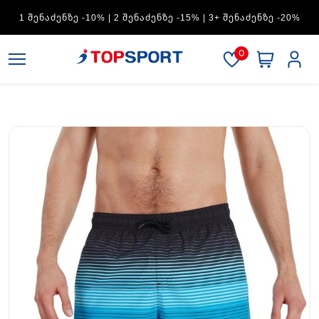
ADIDAS — 1 ᲨᲔᲜᲐᲫᲔᲜᲖᲔ -15% | 2 ᲨᲔᲜᲐᲫᲔᲜᲖᲔ -20% | 3+
ᲨᲔᲜᲐᲫᲔᲜᲖᲔ -30%
0