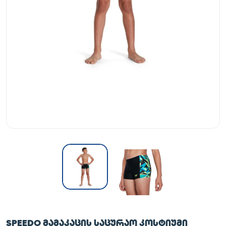
SPEEDO ᲛᲐᲛᲐᲙᲐᲪᲘᲡ ᲡᲐᲪᲣᲠᲐᲝ ᲙᲝᲡᲢᲘᲣᲛᲘ