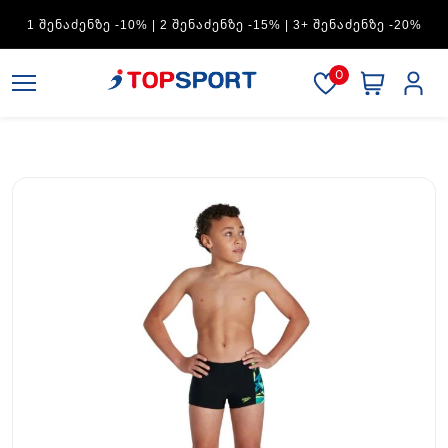
ADIDAS — 1 ᲨᲔᲜᲐᲫᲔᲜᲖᲔ -15% | 2 ᲨᲔᲜᲐᲫᲔᲜᲖᲔ -20% | 3+
ᲨᲔᲜᲐᲫᲔᲜᲖᲔ -30%
0