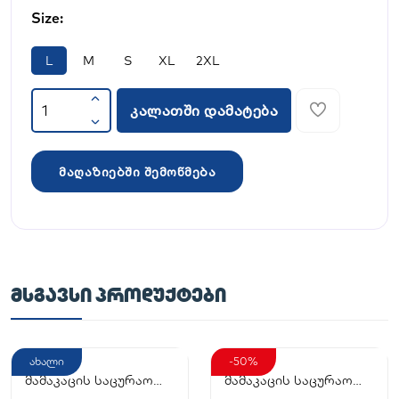
Size:
L
M
S
XL
2XL
კალათში დამატება
მაღაზიებში შემოწმება
ᲛᲡᲒᲐᲕᲡᲘ ᲞᲠᲝᲓᲣᲥᲢᲔᲑᲘ
ახალი
-50%
მამაკაცის საცურაო
მამაკაცის საცურაო
კოსტიუმი
კოსტიუმი