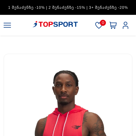
ADIDAS — 1 ᲨᲔᲜᲐᲫᲔᲜᲖᲔ -15% | 2 ᲨᲔᲜᲐᲫᲔᲜᲖᲔ -20% | 3+
ᲨᲔᲜᲐᲫᲔᲜᲖᲔ -30%
0