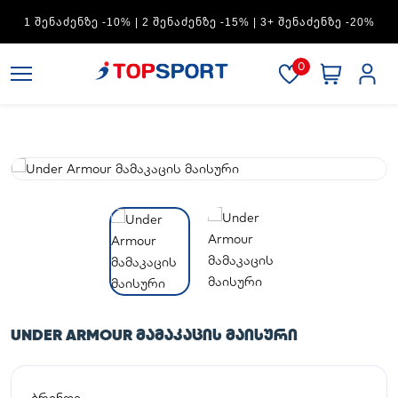
ADIDAS — 1 ᲨᲔᲜᲐᲫᲔᲜᲖᲔ -15% | 2 ᲨᲔᲜᲐᲫᲔᲜᲖᲔ -20% | 3+
ᲨᲔᲜᲐᲫᲔᲜᲖᲔ -30%
0
UNDER ARMOUR ᲛᲐᲛᲐᲙᲐᲪᲘᲡ ᲛᲐᲘᲡᲣᲠᲘ