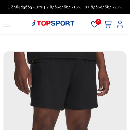
ADIDAS — 1 ᲨᲔᲜᲐᲫᲔᲜᲖᲔ -15% | 2 ᲨᲔᲜᲐᲫᲔᲜᲖᲔ -20% | 3+
ᲨᲔᲜᲐᲫᲔᲜᲖᲔ -30%
0