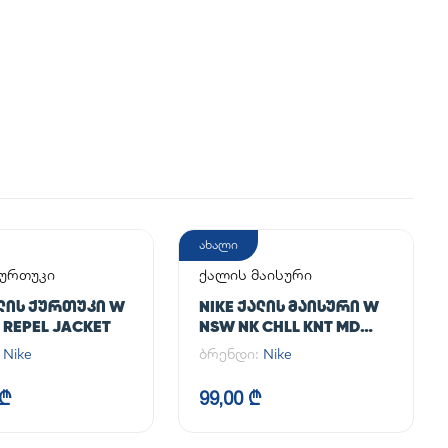
ახალი
ქურთუკი
ქალის მაისური
ᲐᲚᲘᲡ ᲥᲣᲠᲗᲣᲙᲘ W
NIKE ᲥᲐᲚᲘᲡ ᲛᲐᲘᲡᲣᲠᲘ W
 REPEL JACKET
NSW NK CHLL KNT MD
CRP
:
Nike
ბრენდი:
Nike
 ₾
99,00 ₾