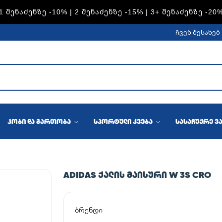
S — 1 ᲨᲔᲜᲐᲫᲔᲜᲖᲔ -15% | 2 ᲨᲔᲜᲐᲫᲔᲜᲖᲔ -20% | 3+ ᲨᲔᲜᲐᲫᲔᲜᲖ
ჩვენ შესახებ
ჰობი და გართობა
სპორტული კვება
სასაჩუქრე ვ
ADIDAS ᲥᲐᲚᲘᲡ ᲛᲐᲘᲡᲣᲠᲘ W 3S CRO
ბრენდი