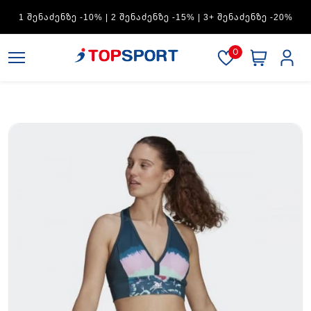
ADIDAS — 1 ᲨᲔᲜᲐᲫᲔᲜᲖᲔ -15% | 2 ᲨᲔᲜᲐᲫᲔᲜᲖᲔ -20% | 3+
ᲨᲔᲜᲐᲫᲔᲜᲖᲔ -30%
0