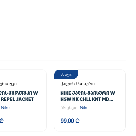
ახალი
ქურთუკი
ქალის მაისური
ᲐᲚᲘᲡ ᲥᲣᲠᲗᲣᲙᲘ W
NIKE ᲥᲐᲚᲘᲡ ᲛᲐᲘᲡᲣᲠᲘ W
 REPEL JACKET
NSW NK CHLL KNT MD
CRP
:
Nike
ბრენდი:
Nike
 ₾
99,00 ₾