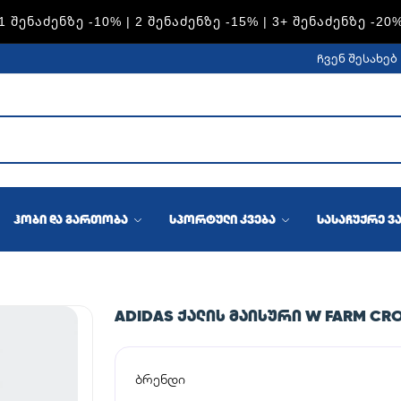
S — 1 ᲨᲔᲜᲐᲫᲔᲜᲖᲔ -15% | 2 ᲨᲔᲜᲐᲫᲔᲜᲖᲔ -20% | 3+ ᲨᲔᲜᲐᲫᲔᲜᲖ
ჩვენ შესახებ
ჰობი და გართობა
სპორტული კვება
სასაჩუქრე ვ
ADIDAS ᲥᲐᲚᲘᲡ ᲛᲐᲘᲡᲣᲠᲘ W FARM CRO
ბრენდი