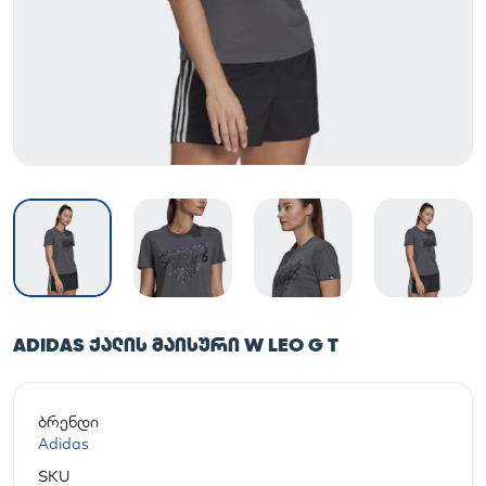
ADIDAS ᲥᲐᲚᲘᲡ ᲛᲐᲘᲡᲣᲠᲘ W LEO G T
ბრენდი
Adidas
SKU