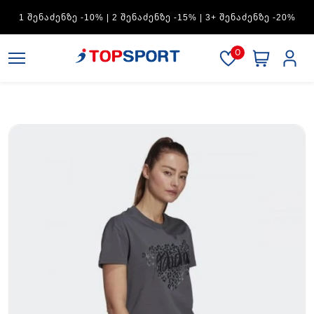
ADIDAS — 1 ᲨᲔᲜᲐᲫᲔᲜᲖᲔ -15% | 2 ᲨᲔᲜᲐᲫᲔᲜᲖᲔ -20% | 3+
ᲨᲔᲜᲐᲫᲔᲜᲖᲔ -30%
0