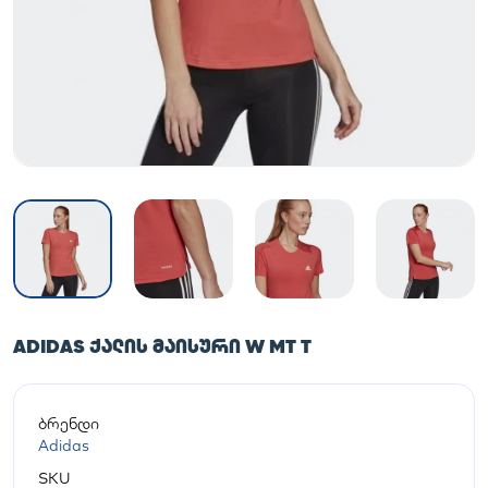
ADIDAS ᲥᲐᲚᲘᲡ ᲛᲐᲘᲡᲣᲠᲘ W MT T
ბრენდი
Adidas
SKU