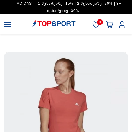
ADIDAS — 1 ᲨᲔᲜᲐᲫᲔᲜᲖᲔ -15% | 2 ᲨᲔᲜᲐᲫᲔᲜᲖᲔ -20% | 3+
ᲨᲔᲜᲐᲫᲔᲜᲖᲔ -30%
0