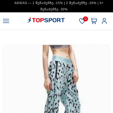
ADIDAS — 1 ᲨᲔᲜᲐᲫᲔᲜᲖᲔ -15% | 2 ᲨᲔᲜᲐᲫᲔᲜᲖᲔ -20% | 3+
ᲨᲔᲜᲐᲫᲔᲜᲖᲔ -30%
0