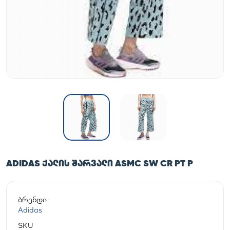
ADIDAS ᲥᲐᲚᲘᲡ ᲨᲐᲠᲕᲐᲚᲘ ASMC SW CR PT P
ბრენდი
Adidas
SKU