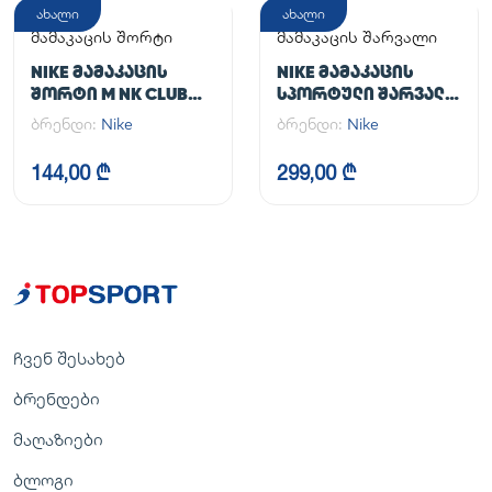
ახალი
ახალი
მამაკაცის შორტი
მამაკაცის შარვალი
NIKE ᲛᲐᲛᲐᲙᲐᲪᲘᲡ
NIKE ᲛᲐᲛᲐᲙᲐᲪᲘᲡ
ᲨᲝᲠᲢᲘ M NK CLUB
ᲡᲞᲝᲠᲢᲣᲚᲘ ᲨᲐᲠᲕᲐᲚᲘ
FLOW SHORT
M NK DF UNLIMITED
ბრენდი:
Nike
ბრენდი:
Nike
PANT TPR
144,00 ₾
299,00 ₾
ჩვენ შესახებ
ბრენდები
მაღაზიები
ბლოგი