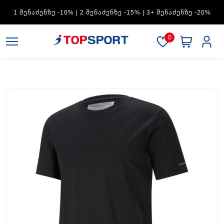
ADIDAS — 1 ᲨᲔᲜᲐᲫᲔᲜᲖᲔ -15% | 2 ᲨᲔᲜᲐᲫᲔᲜᲖᲔ -20% | 3+
ᲨᲔᲜᲐᲫᲔᲜᲖᲔ -30%
0