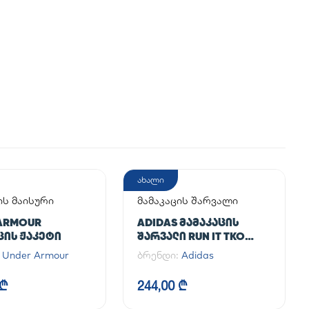
ახალი
ის მაისური
მამაკაცის შარვალი
ARMOUR
ADIDAS ᲛᲐᲛᲐᲙᲐᲪᲘᲡ
ᲪᲘᲡ ᲟᲐᲙᲔᲢᲘ
ᲨᲐᲠᲕᲐᲚᲘ RUN IT TKO
PANT
:
Under Armour
ბრენდი:
Adidas
 ₾
244,00 ₾