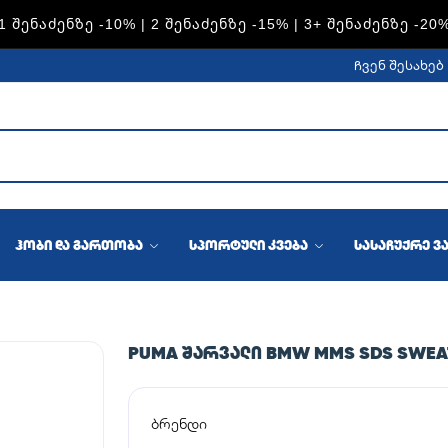
S — 1 ᲨᲔᲜᲐᲫᲔᲜᲖᲔ -15% | 2 ᲨᲔᲜᲐᲫᲔᲜᲖᲔ -20% | 3+ ᲨᲔᲜᲐᲫᲔᲜᲖ
ჩვენ შესახებ
ჰობი და გართობა
სპორტული კვება
სასაჩუქრე ვ
PUMA ᲨᲐᲠᲕᲐᲚᲘ BMW MMS SDS SWEAT 
ბრენდი