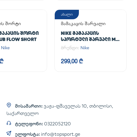
ახალი
ის შორტი
მამაკაცის შარვალი
ᲐᲛᲐᲙᲐᲪᲘᲡ ᲨᲝᲠᲢᲘ
NIKE ᲛᲐᲛᲐᲙᲐᲪᲘᲡ
LUB FLOW SHORT
ᲡᲞᲝᲠᲢᲣᲚᲘ ᲨᲐᲠᲕᲐᲚᲘ M
NK DF UNLIMITED PANT
:
Nike
ბრენდი:
Nike
TPR
 ₾
299,00 ₾
მისამართი:
ვაჟა-ფშაველას 10, თბილისი,
საქართველო
ტელეფონი:
0322052120
ელფოსტა:
info@topsport.ge