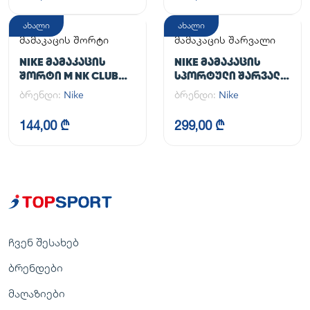
ახალი
ახალი
მამაკაცის შორტი
მამაკაცის შარვალი
NIKE ᲛᲐᲛᲐᲙᲐᲪᲘᲡ
NIKE ᲛᲐᲛᲐᲙᲐᲪᲘᲡ
ᲨᲝᲠᲢᲘ M NK CLUB
ᲡᲞᲝᲠᲢᲣᲚᲘ ᲨᲐᲠᲕᲐᲚᲘ
FLOW SHORT
M NK DF UNLIMITED
ბრენდი:
Nike
ბრენდი:
Nike
PANT TPR
144,00 ₾
299,00 ₾
ჩვენ შესახებ
ბრენდები
მაღაზიები