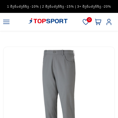
ADIDAS — 1 ᲨᲔᲜᲐᲫᲔᲜᲖᲔ -15% | 2 ᲨᲔᲜᲐᲫᲔᲜᲖᲔ -20% | 3+
ᲨᲔᲜᲐᲫᲔᲜᲖᲔ -30%
0