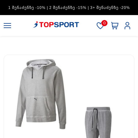
ADIDAS — 1 ᲨᲔᲜᲐᲫᲔᲜᲖᲔ -15% | 2 ᲨᲔᲜᲐᲫᲔᲜᲖᲔ -20% | 3+
ᲨᲔᲜᲐᲫᲔᲜᲖᲔ -30%
0