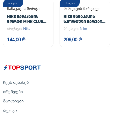
ახალი
ახალი
მამაკაცის შორტი
მამაკაცის შარვალი
NIKE ᲛᲐᲛᲐᲙᲐᲪᲘᲡ
NIKE ᲛᲐᲛᲐᲙᲐᲪᲘᲡ
ᲨᲝᲠᲢᲘ M NK CLUB
ᲡᲞᲝᲠᲢᲣᲚᲘ ᲨᲐᲠᲕᲐᲚᲘ
FLOW SHORT
M NK DF UNLIMITED
ბრენდი:
Nike
ბრენდი:
Nike
PANT TPR
144,00 ₾
299,00 ₾
ჩვენ შესახებ
ბრენდები
მაღაზიები
ბლოგი