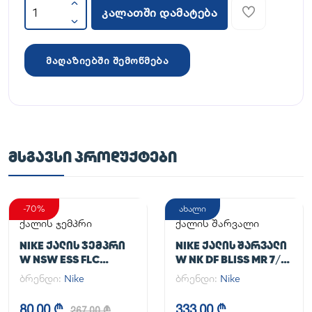
კალათში დამატება
მაღაზიებში შემოწმება
ᲛᲡᲒᲐᲕᲡᲘ ᲞᲠᲝᲓᲣᲥᲢᲔᲑᲘ
-70%
ახალი
ქალის ჯემპრი
ქალის შარვალი
NIKE ᲥᲐᲚᲘᲡ ᲯᲔᲛᲞᲠᲘ
NIKE ᲥᲐᲚᲘᲡ ᲨᲐᲠᲕᲐᲚᲘ
W NSW ESS FLC
W NK DF BLISS MR 7/8
HOODIE CLCTN RE
JOGGER
ბრენდი:
Nike
ბრენდი:
Nike
80,00 ₾
333,00 ₾
267,00 ₾