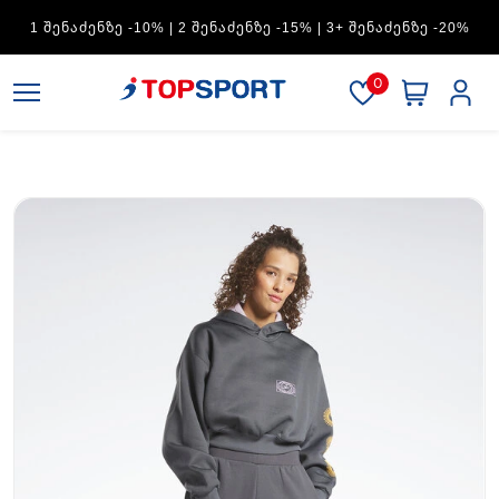
ADIDAS — 1 ᲨᲔᲜᲐᲫᲔᲜᲖᲔ -15% | 2 ᲨᲔᲜᲐᲫᲔᲜᲖᲔ -20% | 3+
ᲨᲔᲜᲐᲫᲔᲜᲖᲔ -30%
0