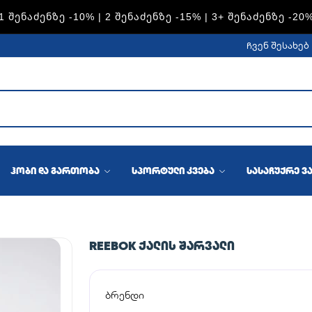
S — 1 ᲨᲔᲜᲐᲫᲔᲜᲖᲔ -15% | 2 ᲨᲔᲜᲐᲫᲔᲜᲖᲔ -20% | 3+ ᲨᲔᲜᲐᲫᲔᲜᲖ
ჩვენ შესახებ
ჰობი და გართობა
სპორტული კვება
სასაჩუქრე ვ
REEBOK ᲥᲐᲚᲘᲡ ᲨᲐᲠᲕᲐᲚᲘ
ბრენდი