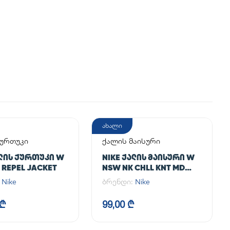
ახალი
ქურთუკი
ქალის მაისური
ᲐᲚᲘᲡ ᲥᲣᲠᲗᲣᲙᲘ W
NIKE ᲥᲐᲚᲘᲡ ᲛᲐᲘᲡᲣᲠᲘ W
 REPEL JACKET
NSW NK CHLL KNT MD
CRP
:
Nike
ბრენდი:
Nike
 ₾
99,00 ₾