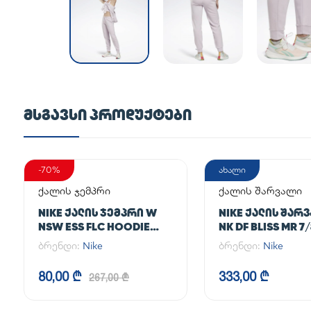
ᲛᲡᲒᲐᲕᲡᲘ ᲞᲠᲝᲓᲣᲥᲢᲔᲑᲘ
-70%
ახალი
ქალის ჯემპრი
ქალის შარვალი
NIKE ᲥᲐᲚᲘᲡ ᲯᲔᲛᲞᲠᲘ W
NIKE ᲥᲐᲚᲘᲡ ᲨᲐᲠ
NSW ESS FLC HOODIE
NK DF BLISS MR 7
CLCTN RE
JOGGER
ბრენდი:
Nike
ბრენდი:
Nike
80,00 ₾
333,00 ₾
267,00 ₾