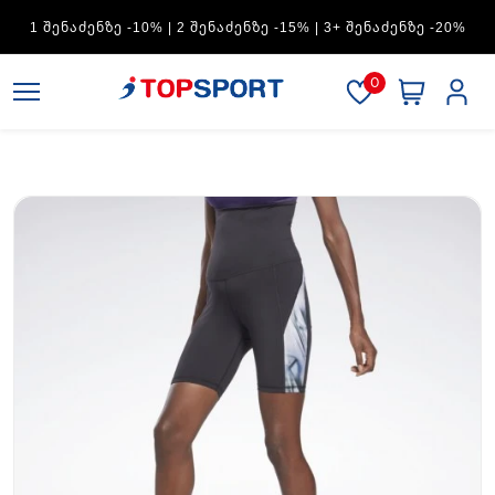
ADIDAS — 1 ᲨᲔᲜᲐᲫᲔᲜᲖᲔ -15% | 2 ᲨᲔᲜᲐᲫᲔᲜᲖᲔ -20% | 3+
ᲨᲔᲜᲐᲫᲔᲜᲖᲔ -30%
0