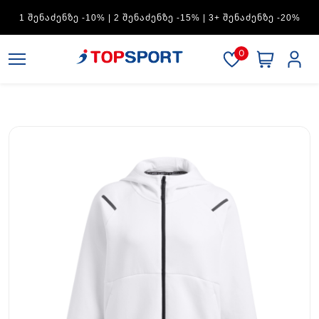
1 ᲨᲔᲜᲐᲫᲔᲜᲖᲔ -10% | 2 ᲨᲔᲜᲐᲫᲔᲜᲖᲔ -15% | 3+ ᲨᲔᲜᲐᲫᲔᲜᲖᲔ -20%
0